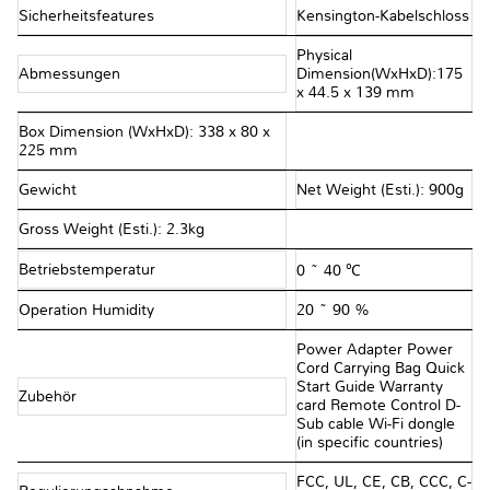
Sicherheitsfeatures
Kensington-Kabelschloss
Physical
Abmessungen
Dimension(WxHxD):175
x 44.5 x 139 mm
Box Dimension (WxHxD): 338 x 80 x
225 mm
Gewicht
Net Weight (Esti.): 900g
Gross Weight (Esti.): 2.3kg
Betriebstemperatur
0 ~ 40 ℃
Operation Humidity
20 ~ 90 %
Power Adapter Power
Cord Carrying Bag Quick
Start Guide Warranty
Zubehör
card Remote Control D-
Sub cable Wi-Fi dongle
(in specific countries)
FCC, UL, CE, CB, CCC, C-