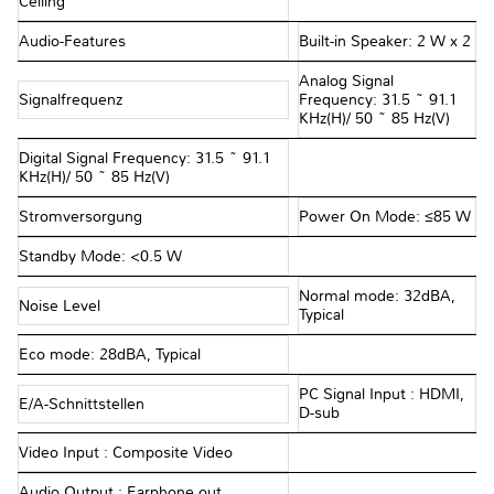
Ceiling
Audio-Features
Built-in Speaker: 2 W x 2
Analog Signal
Signalfrequenz
Frequency: 31.5 ~ 91.1
KHz(H)/ 50 ~ 85 Hz(V)
Digital Signal Frequency: 31.5 ~ 91.1
KHz(H)/ 50 ~ 85 Hz(V)
Stromversorgung
Power On Mode: ≤85 W
Standby Mode: <0.5 W
Normal mode: 32dBA,
Noise Level
Typical
Eco mode: 28dBA, Typical
PC Signal Input : HDMI,
E/A-Schnittstellen
D-sub
Video Input : Composite Video
Audio Output : Earphone out