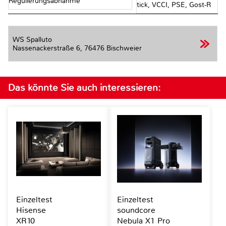
Regulierungsabnahme
tick, VCCI, PSE, Gost-R
WS Spalluto
Nassenackerstraße 6,
76476 Bischweier
Das könnte Sie auch interessieren:
Einzeltest
Einzeltest
Hisense
soundcore
XR10
Nebula X1 Pro