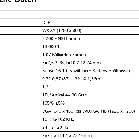
DLP ‎
WXGA (1280 x 800)‎
3.200 ANSI-Lumen‎
13.000:1‎
1,07 Milliarden Farben‎
F=2,6-2,78, f=10,2-12,24 mm‎
Native 16:10 (5 wählbare Seitenverhältnisse)‎
0,72-0,87 (87" ± 3% @ 1,36m)‎
1,2:1‎
1D, Vertikal +/- 30 Grad‎
105% ±5%‎
VGA (640 x 480) bis WUXGA_RB (1920 x 1200)
15 KHz-102 KHz‎
24 Hz-120 Hz‎
287,3 x 114,4 x 232,6mm‎