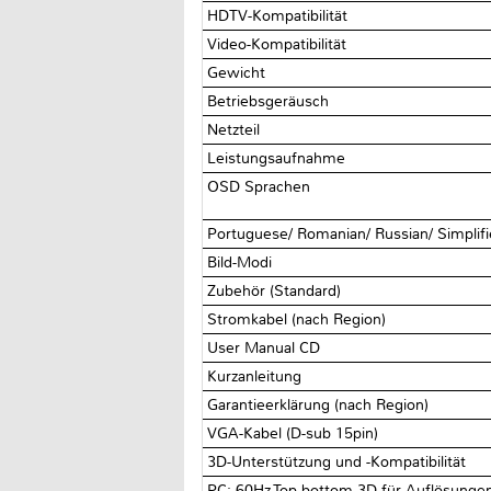
HDTV-Kompatibilität
Video-Kompatibilität
Gewicht‎
Betriebsgeräusch
Netzteil‎
Leistungsaufnahme‎
OSD Sprachen
Portuguese/ Romanian/ Russian/ Simplifie
Bild-Modi
Zubehör (Standard)‎
Stromkabel (nach Region)
User Manual CD
Kurzanleitung
Garantieerklärung (nach Region)
VGA-Kabel (D-sub 15pin)‎
3D-Unterstützung und -Kompatibilität‎
PC: 60Hz Top-bottom 3D für Auflösunge