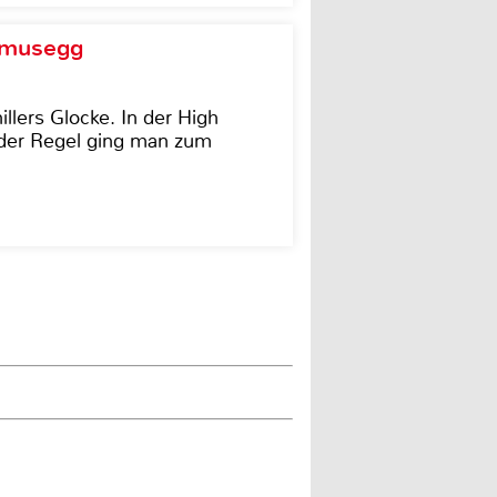
d musegg
illers Glocke. In der High
In der Regel ging man zum