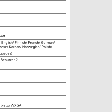
att‎
/ English/ Finnish/ French/ German/
anese/ Korean/ Norwegian/ Polish/
nguages)
 Benutzer 2‎
n bis zu WXGA