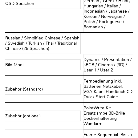
German / Greek / Hindi /
OSD Sprachen
Hungarian / Italian /
Indonesian / Japanese /
Korean / Norwegian /
Polish / Portuguese /
Romanian /
Russian / Simplified Chinese / Spanish
/ Swedish / Turkish / Thai / Traditional
Chinese (28 Sprachen)
Dynamic / Presentation /
Bild-Modi
sRGB / Cinema / (3D) /
User 1 / User 2
Fernbedienung inkl.
Batterien Netzkabel,
Zubehör (Standard)
VGA-Kabel Handbuch-CD
Quick Start Guide
PointWrite Kit
Ersatzlampe 3D-Brille
Zubehör (optional)
Deckenhalterung
Wandarm
Frame Sequential: Bis zu