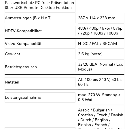
Passwortschutz PC-freie Präsentation
über USB Remote Desktop-Funktion
Abmessungen (B x H x T)
287 x 114 x 233 mm
480i / 480p / 576i / 576p
HDTV-Kompatibilität
/ 720p / 1080i / 1080p
Video-Kompatibilität
NTSC / PAL / SECAM
Gewicht
2.6 kg (netto)
32/28 dBA (Normal / Eco
Betriebsgeräusch
Modus)
AC 100 bis 240 V, 50 bis
Netzteil
60 Hz
max. 270 W, Standby <
Leistungsaufnahme
0.5 Watt
Arabic / Bulgarian /
Croatian / Czech / Danish
/ Dutch / English /
Finnish / French /