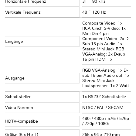
Horizontale Frequenz
31 ~ 90 kHz
Vertikale Frequenz
48 ~ 120 Hz
Composite Video: 1x
RCA Cinch S-Video: 1x
Mini Din 4 pin
Component Video: 2x D-
Eingänge
Sub 15 pin Audio: 1x
Stereo Mini Jack RGB
VGA-Analog: 2x D-sub
15 pin HDMI 1x
RGB VGA-Analog: 1x D-
sub 15 pin Audio out: 1x
Ausgänge
Stereo Mini Jack
Lautsprecher: 1x 2 Watt
Schnittstellen
1x RS232-Schnittstelle
Video-Normen
NTSC / PAL / SECAM
480i / 480p / 576i / 576p
HDTV-kompatibe
/ 720p / 1080i
Größe (B x H x T)
265 x 94 x 210 mm