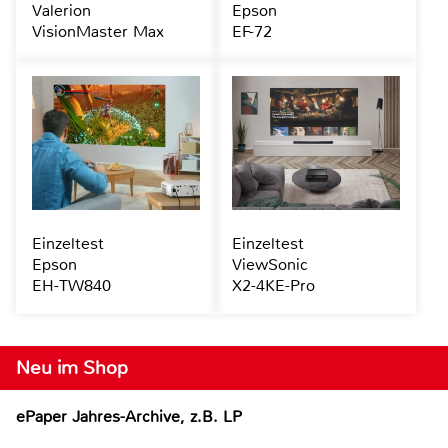
Valerion
Epson
VisionMaster Max
EF-72
Einzeltest
Einzeltest
Epson
ViewSonic
EH-TW840
X2-4KE-Pro
Neu im Shop
ePaper Jahres-Archive, z.B. LP