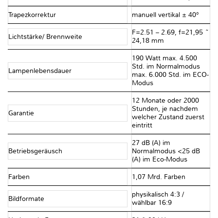
Trapezkorrektur
manuell vertikal ± 40°
F=2.51 – 2.69, f=21,95 ~
Lichtstärke/ Brennweite
24,18 mm
190 Watt max. 4.500
Std. im Normalmodus
Lampenlebensdauer
max. 6.000 Std. im ECO-
Modus
12 Monate oder 2000
Stunden, je nachdem
Garantie
welcher Zustand zuerst
eintritt
27 dB (A) im
Betriebsgeräusch
Normalmodus <25 dB
(A) im Eco-Modus
Farben
1,07 Mrd. Farben
physikalisch 4:3 /
Bildformate
wählbar 16:9