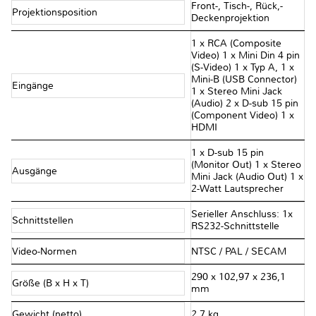
Front-, Tisch-, Rück,-
Projektionsposition
Deckenprojektion
1 x RCA (Composite
Video) 1 x Mini Din 4 pin
(S-Video) 1 x Typ A, 1 x
Mini-B (USB Connector)
Eingänge
1 x Stereo Mini Jack
(Audio) 2 x D-sub 15 pin
(Component Video) 1 x
HDMI
1 x D-sub 15 pin
(Monitor Out) 1 x Stereo
Ausgänge
Mini Jack (Audio Out) 1 x
2-Watt Lautsprecher
Serieller Anschluss: 1x
Schnittstellen
RS232-Schnittstelle
Video-Normen
NTSC / PAL / SECAM
290 x 102,97 x 236,1
Größe (B x H x T)
mm
Gewicht (netto)
2,7 kg