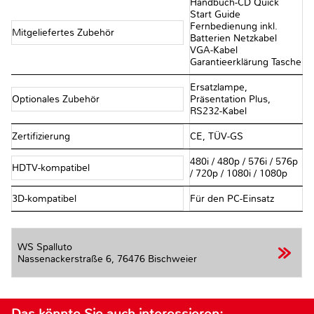
Handbuch-CD Quick
Start Guide
Fernbedienung inkl.
Mitgeliefertes Zubehör
Batterien Netzkabel
VGA-Kabel
Garantieerklärung Tasche
Ersatzlampe,
Optionales Zubehör
Präsentation Plus,
RS232-Kabel
Zertifizierung
CE, TÜV-GS
480i / 480p / 576i / 576p
HDTV-kompatibel
/ 720p / 1080i / 1080p
3D-kompatibel
Für den PC-Einsatz
WS Spalluto
Nassenackerstraße 6,
76476 Bischweier
Das könnte Sie auch interessieren: