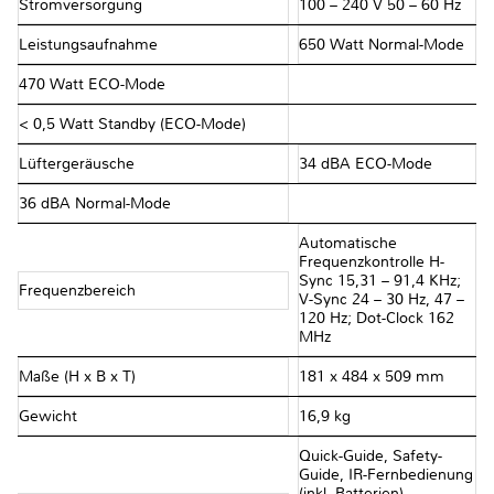
Stromversorgung
100 – 240 V 50 – 60 Hz
Leistungsaufnahme
650 Watt Normal-Mode
470 Watt ECO-Mode
< 0,5 Watt Standby (ECO-Mode)
Lüftergeräusche
34 dBA ECO-Mode
36 dBA Normal-Mode
Automatische
Frequenzkontrolle H-
Sync 15,31 – 91,4 KHz;
Frequenzbereich
V-Sync 24 – 30 Hz, 47 –
120 Hz; Dot-Clock 162
MHz
Maße (H x B x T)
181 x 484 x 509 mm
Gewicht
16,9 kg
Quick-Guide, Safety-
Guide, IR-Fernbedienung
(inkl. Batterien),