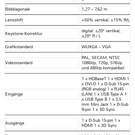
Bilddiagonale
1,27 – 7,62 m
Lensshift
+50% vertikal; ±15% R/L
digital: ±20° vertikal;
Keystone-Korrektur
±20° R / L
Grafikstandard
WUXGA – VGA
PAL, SECAM, NTSC
Videostandard
1080i/p, 720p, 576i/p
und 480i/p kompatibel
1 x HDBaseT 1 x HDMI 1
x DVI-D 1 x D-Sub 15-pin
(RGB analog) 1 x RJ45
Eingänge
(LAN) 1 x USB Type A 1
x USB Type B 1 x 3,5
mm Mini Jack 1 x D-Sub
9-pin 1 x 3D Sync
1 x D-Sub 15-pin 1 x
Ausgänge
HDMI 1 x 3D Sync