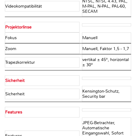
NTSC, NTSC 4.43, PAL,
Videokompatibilität
M-PAL, N-PAL, PAL-60,
SECAM
Projektorlinse
Fokus
Manuell
Zoom
Manuell, Faktor 1,5 - 1,7
vertikal ± 45°, horizontal
Trapezkorrektur
± 30°
Sicherheit
Kensington-Schutz,
Sicherheit
Security bar
Features
JPEG-Betrachter,
Automatische
Eingangswahl, Sofort
Features