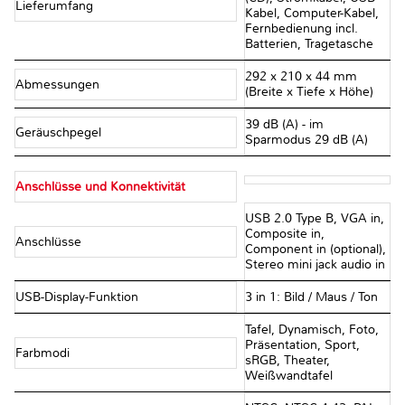
Lieferumfang
Kabel, Computer-Kabel,
Fernbedienung incl.
Batterien, Tragetasche
292 x 210 x 44 mm
Abmessungen
(Breite x Tiefe x Höhe)
39 dB (A) - im
Geräuschpegel
Sparmodus 29 dB (A)
Anschlüsse und Konnektivität
USB 2.0 Type B, VGA in,
Composite in,
Anschlüsse
Component in (optional),
Stereo mini jack audio in
USB-Display-Funktion
3 in 1: Bild / Maus / Ton
Tafel, Dynamisch, Foto,
Präsentation, Sport,
Farbmodi
sRGB, Theater,
Weißwandtafel