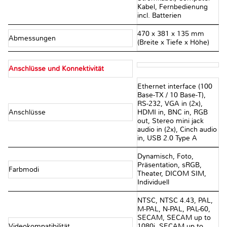
Kabel, Fernbedienung
incl. Batterien
470 x 381 x 135 mm
Abmessungen
(Breite x Tiefe x Höhe)
Anschlüsse und Konnektivität
Ethernet interface (100
Base-TX / 10 Base-T),
RS-232, VGA in (2x),
Anschlüsse
HDMI in, BNC in, RGB
out, Stereo mini jack
audio in (2x), Cinch audio
in, USB 2.0 Type A
Dynamisch, Foto,
Präsentation, sRGB,
Farbmodi
Theater, DICOM SIM,
Individuell
NTSC, NTSC 4.43, PAL,
M-PAL, N-PAL, PAL-60,
SECAM, SECAM up to
Videokompatibilität
1080i, SECAM up to