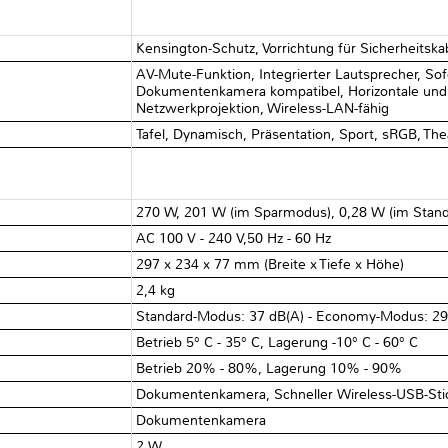
Kensington-Schutz, Vorrichtung für Sicherheitska
AV-Mute-Funktion, Integrierter Lautsprecher, Sof
Dokumentenkamera kompatibel, Horizontale und ve
Netzwerkprojektion, Wireless-LAN-fähig
Tafel, Dynamisch, Präsentation, Sport, sRGB, Th
270 W, 201 W (im Sparmodus), 0,28 W (im Stan
AC 100 V - 240 V,50 Hz - 60 Hz
297‎ x 234 x 77 mm (Breite x Tiefe x Höhe)
2,4 kg
Standard-Modus: 37 dB(A) - Economy-Modus: 29
Betrieb 5° C - 35° C, Lagerung -10° C - 60° C
Betrieb 20% - 80%, Lagerung 10% - 90%
Dokumentenkamera, Schneller Wireless-USB-Stic
Dokumentenkamera
2 W