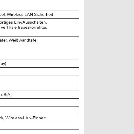
bel, Wireless-LAN-Sicherheit
ortiges Ein-/Ausschalten,
rtikale Trapezkorrektur,
eater, Weißwandtafel
dby)
 dB(A)
k, Wireless-LAN-Einheit