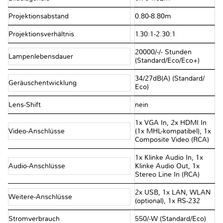
Projektionsabstand
0.80-8.80m
Projektionsverhältnis
1.30:1-2.30:1
20000/​-/​- Stunden
Lampenlebensdauer
(Standard/​Eco/​Eco+)
34/​27dB(A) (Standard/​
Geräuschentwicklung
Eco)
Lens-Shift
nein
1x VGA In, 2x HDMI In
Video-Anschlüsse
(1x MHL-kompatibel), 1x
Composite Video (RCA)
1x Klinke Audio In, 1x
Audio-Anschlüsse
Klinke Audio Out, 1x
Stereo Line In (RCA)
2x USB, 1x LAN, WLAN
Weitere-Anschlüsse
(optional), 1x RS-232
Stromverbrauch
550/​-W (Standard/​Eco)