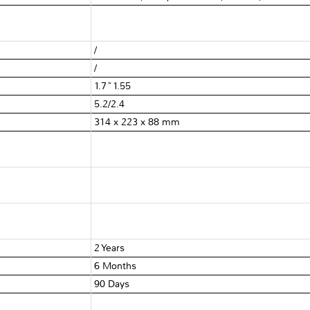
/
/
1.7~1.55
5.2/2.4
314 x 223 x 88 mm
2 Years
6 Months
90 Days