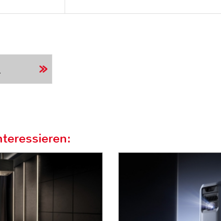
r
teressieren: