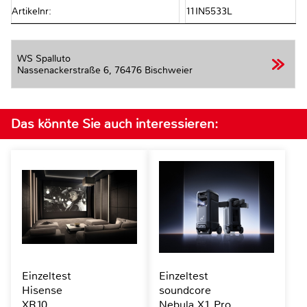
Artikelnr:
11IN5533L
WS Spalluto
Nassenackerstraße 6,
76476 Bischweier
Das könnte Sie auch interessieren:
Einzeltest
Einzeltest
Hisense
soundcore
XR10
Nebula X1 Pro