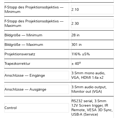
F-Stopp des Projektionsobjektivs —
2.10
Minimum
F-Stopp des Projektionsobjektivs —
2.30
Maximum
Bildgröße — Minimum
28 in
Bildgröße — Maximum
301 in
Projektionsversatz
116% ±5%
Trapezkorrektur
± 40º
3.5mm mono audio,
Anschlüsse — Eingänge
VGA, HDMI 1.4a x2
3.5mm audio output,
Anschlüsse — Ausgänge
Monitor out (VGA)
RS232 serial, 3.5mm
12V Screen trigger, IR
Control
Remote, VESA 3D Sync,
USB-A (Service)