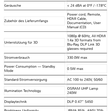
Geräusche
< 24 dBA at 0°F / -17.8°C
Power cord, Remote,
HDMI Cable,
Zubehör des Lieferumfangs
Documentation, User
Manual (CD)
1080p @ 60Hz, All HDMI
1.4a 3D formats from
Unterstützung für 3D
Blu-Ray, DLP Link 3D
glasses required
Stromverbrauch
330.0W max
Power Consumption — Standby
0.5W max
Mode
Standard-Stromversorgung
AC 100 to 240V, 50/60
OSRAM UHP Lamp
Illumination Technology
240W
Displaytechnik
DLP 0.47” S450
Brightness Uniformity
JBMA 85%, ANSI 70%