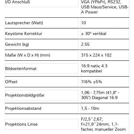
I/O Anschluß
VGA (YPbPr), RS232,
USB Maus/Service, USB-
A Power
Lautsprecher (Watt)
10
Keystone Korrektur
± 30° vertikal
Gewicht (kg)
2.55
Maße (W x D x H) (mm)
315 x 224 x 102
16:9 nativ, 4:3
Bildseitenformat
kompatibel
Offset
116% ±5%
1,06 - 7,75m (41,8" -
Projektionsbildgröße
305") Diagonal 16:9
Projektionsabstand
1,5 - 10m
F/2,5~2,67;
Projektions Linse
f=21,9~24mm, 1,1-
facher, manueller Zoom