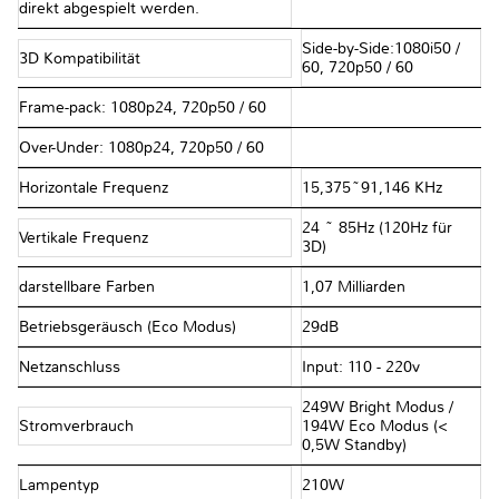
direkt abgespielt werden.
Side-by-Side:1080i50 /
3D Kompatibilität
60, 720p50 / 60
Frame-pack: 1080p24, 720p50 / 60
Over-Under: 1080p24, 720p50 / 60
Horizontale Frequenz
15,375~91,146 KHz
24 ~ 85Hz (120Hz für
Vertikale Frequenz
3D)
darstellbare Farben
1,07 Milliarden
Betriebsgeräusch (Eco Modus)
29dB
Netzanschluss
Input: 110 - 220v
249W Bright Modus /
Stromverbrauch
194W Eco Modus (<
0,5W Standby)
Lampentyp
210W