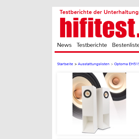
Testberichte der Unterhaltung
News
Testberichte
Bestenlist
Startseite
>
Ausstattungslisten
>
Optoma EH51