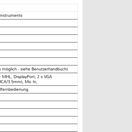
 Instruments
en möglich - siehe Benutzerhandbuch)
+ MHL, DisplayPort, 2 x VGA
(RCA/3.5mm), Mic In,
lfernbedienung