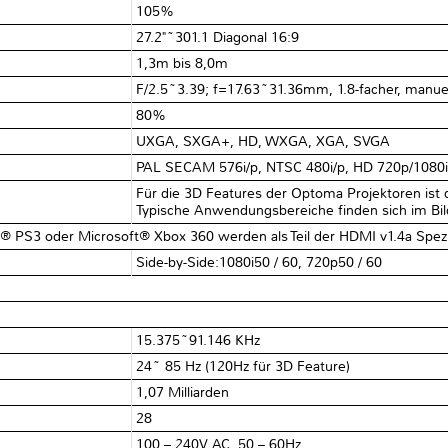
105%
27.2"~301.1 Diagonal 16:9
1,3m bis 8,0m
F/2.5~3.39; f=17.63~31.36mm, 1.8-facher, manu
80%
UXGA, SXGA+, HD, WXGA, XGA, SVGA
PAL SECAM 576i/p, NTSC 480i/p, HD 720p/1080
Für die 3D Features der Optoma Projektoren ist
Typische Anwendungsbereiche finden sich im Bil
 PS3 oder Microsoft® Xbox 360 werden als Teil der HDMI v1.4a Spezif
Side-by-Side:1080i50 / 60, 720p50 / 60
15.375~91.146 KHz
24~ 85 Hz (120Hz für 3D Feature)
1,07 Milliarden
28
100 – 240V AC, 50 – 60Hz