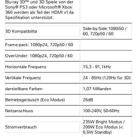
Blu-ray 3D™ und 3D Spiele von der
Sony® PS3 oder Microsoft® Xbox
360 werden als Teil der HDMI v1.4a
Spezifikation unterstützt.
Side-by-Side:1080i50 /
3D Kompatibilitä
60, 720p50 / 60
Frame-pack: 1080p24, 720p50 / 60
Over-Under: 1080p24, 720p50 / 60
Horizontale Frequenz
15,3 - 91,1kHz
Vertikale Frequenz
24 - 85Hz (120Hz für 3D)
darstellbare Farben
1,07 Milliarden
Betriebsgeräusch (Eco Modus)
26dB
Netzanschluss
100-240V, 50-60Hz
235W Bright Modus /
Stromverbrauch
200W Eco Modus (<
0,5W Standby)