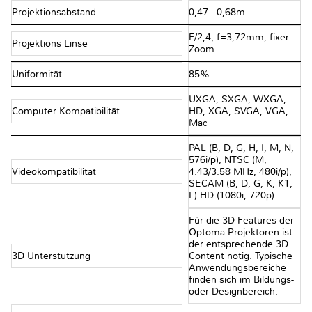
Projektionsabstand
0,47 - 0,68m
F/2,4; f=3,72mm, fixer
Projektions Linse
Zoom
Uniformität
85%
UXGA, SXGA, WXGA,
Computer Kompatibilität
HD, XGA, SVGA, VGA,
Mac
PAL (B, D, G, H, I, M, N,
576i/p), NTSC (M,
Videokompatibilität
4.43/3.58 MHz, 480i/p),
SECAM (B, D, G, K, K1,
L) HD (1080i, 720p)
Für die 3D Features der
Optoma Projektoren ist
der entsprechende 3D
3D Unterstützung
Content nötig. Typische
Anwendungsbereiche
finden sich im Bildungs-
oder Designbereich.