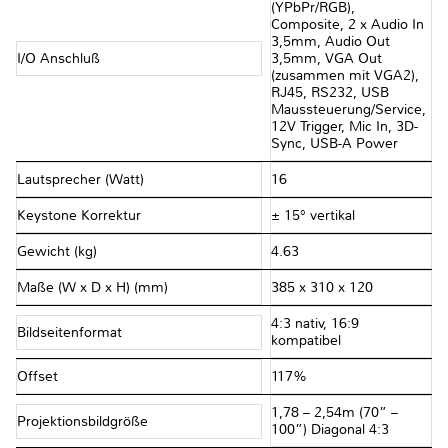
(YPbPr/RGB),
Composite, 2 x Audio In
3,5mm, Audio Out
I/O Anschluß
3,5mm, VGA Out
(zusammen mit VGA2),
RJ45, RS232, USB
Maussteuerung/Service,
12V Trigger, Mic In, 3D-
Sync, USB-A Power
Lautsprecher (Watt)
16
Keystone Korrektur
± 15° vertikal
Gewicht (kg)
4.63
Maße (W x D x H) (mm)
385 x 310 x 120
4:3 nativ, 16:9
Bildseitenformat
kompatibel
Offset
117%
1,78 – 2,54m (70” –
Projektionsbildgröße
100”) Diagonal 4:3