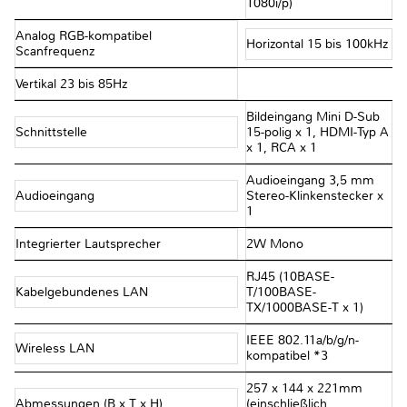
1080i/p)
Analog RGB-kompatibel
Horizontal 15 bis 100kHz
Scanfrequenz
Vertikal 23 bis 85Hz
Bildeingang Mini D-Sub
Schnittstelle
15-polig x 1, HDMI-Typ A
x 1, RCA x 1
Audioeingang 3,5 mm
Audioeingang
Stereo-Klinkenstecker x
1
Integrierter Lautsprecher
2W Mono
RJ45 (10BASE-
Kabelgebundenes LAN
T/100BASE-
TX/1000BASE-T x 1)
IEEE 802.11a/b/g/n-
Wireless LAN
kompatibel *3
257 x 144 x 221mm
Abmessungen (B x T x H)
(einschließlich