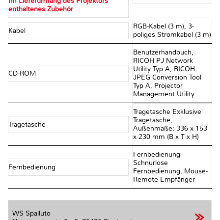
Im Lieferumfang des Projektors
enthaltenes Zubehör
RGB-Kabel (3 m), 3-
Kabel
poliges Stromkabel (3 m)
Benutzerhandbuch,
RICOH PJ Network
Utility Typ A, RICOH
CD-ROM
JPEG Conversion Tool
Typ A, Projector
Management Utility
Tragetasche Exklusive
Tragetasche,
Tragetasche
Außenmaße: 336 x 153
x 230 mm (B x T x H)
Fernbedienung
Schnurlose
Fernbedienung
Fernbedienung, Mouse-
Remote-Empfänger
WS Spalluto