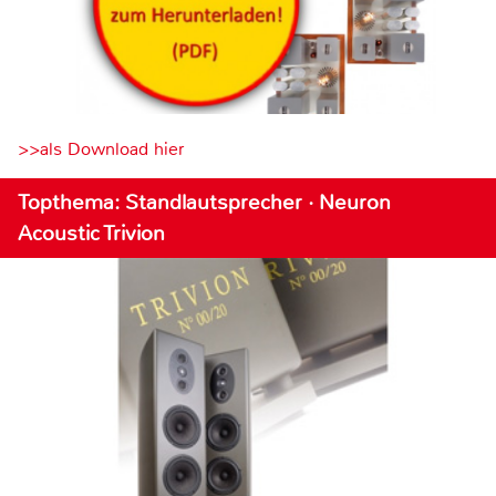
>>als Download hier
Topthema: Standlautsprecher · Neuron
Acoustic Trivion