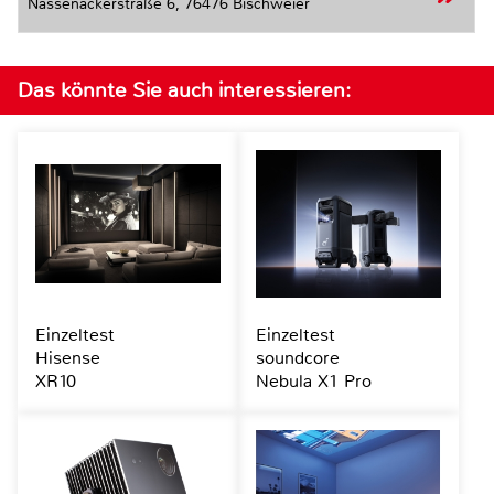
Nassenackerstraße 6,
76476 Bischweier
Das könnte Sie auch interessieren:
Einzeltest
Einzeltest
Hisense
soundcore
XR10
Nebula X1 Pro