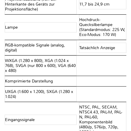
Hinterkante des Geräts zur
11,7 bis 24,9 cm
Projektionsfläche)
Hochdruck-
Quecksilberlampe
Lampe
(Standardmodus: 225 W,
Eco-Modus: 170 W)
RGB-kompatible Signale (analog,
Tatsächlich Anzeige
digital)
WXGA (1.280 x 800), XGA (1.024 x
768), SVGA (nur 800 x 600), VGA (640
x 480)
Komprimierte Darstellung
UXGA (1.600 x 1.200), SXGA (1.280 x
1.024)
NTSC, PAL, SECAM,
NTSC4.43, PAL-M, PAL-
N, PAL-60,
Eingangssignale
Komponentenbild
(480i/p, 576i/p, 720p,