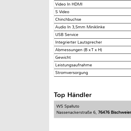
Video In HDMI
S Video
Chinchbuchse
Audio In 3,5mm Miniklinke
USB Service
Integrierter Lautsprecher
Abmessungen (B x T x H)
Gewicht
Leistungsaufnahme
Stromversorgung
Top Händler
WS Spalluto
Nassenackerstraße 6,
76476 Bischweie