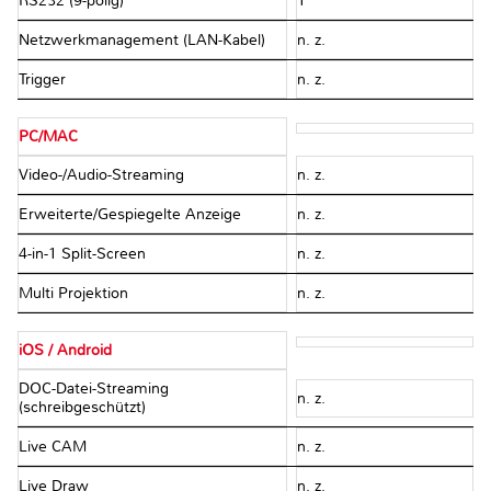
RS232 (9-polig)
1
Netzwerkmanagement (LAN-Kabel)
n. z.
Trigger
n. z.
PC/MAC
Video-/Audio-Streaming
n. z.
Erweiterte/Gespiegelte Anzeige
n. z.
4-in-1 Split-Screen
n. z.
Multi Projektion
n. z.
iOS / Android
DOC-Datei-Streaming
n. z.
(schreibgeschützt)
Live CAM
n. z.
Live Draw
n. z.