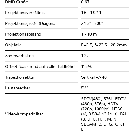
DMD Größe
0.67
Projektionsverhältnis
1.6 - 1.92:1
Projektionsgröße (Diagonal)
24.3" - 300"
Projektionsabstand
1 - 10 m
Objektiv
F=2.5, f=23.5 - 28.2mm
Zoomverhältnis
1.2x
Offset (basierend auf voller Bildhöhe)
115%
Trapezkorrektur
Vertikal +/- 40°
Lautsprecher
5W
SDTV(480i, 576i), EDTV
(480p, 576p), HDTV
(720p, 1080i/p), NTSC
Video-Kompatibilität
(M, 3.58/4.43 MHz), PAL
(B, D, G, H, I, M, N),
SECAM (B, D, G, K, K1,
L)