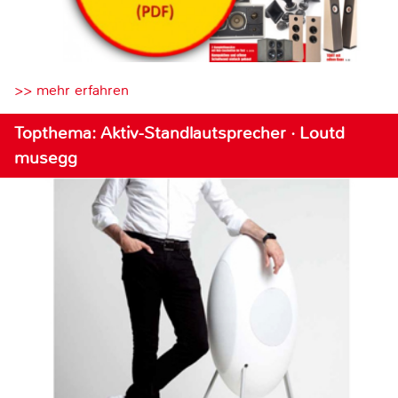
>> mehr erfahren
Topthema: Aktiv-Standlautsprecher · Loutd
musegg