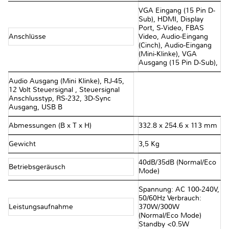
VGA Eingang (15 Pin D-
Sub), HDMI, Display
Port, S-Video, FBAS
Anschlüsse
Video, Audio-Eingang
(Cinch), Audio-Eingang
(Mini-Klinke), VGA
Ausgang (15 Pin D-Sub),
Audio Ausgang (Mini Klinke), RJ-45,
12 Volt Steuersignal , Steuersignal
Anschlusstyp, RS-232, 3D-Sync
Ausgang, USB B
Abmessungen (B x T x H)
332.8 x 254.6 x 113 mm
Gewicht
3,5 Kg
40dB/35dB (Normal/Eco
Betriebsgeräusch
Mode)
Spannung: AC 100-240V,
50/60Hz Verbrauch:
Leistungsaufnahme
370W/300W
(Normal/Eco Mode)
Standby <0.5W