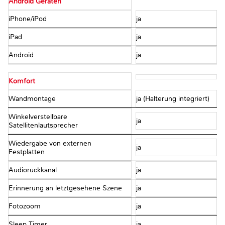
Android Geräten
iPhone/iPod
ja
iPad
ja
Android
ja
Komfort
Wandmontage
ja (Halterung integriert)
Winkelverstellbare
ja
Satellitenlautsprecher
Wiedergabe von externen
ja
Festplatten
Audiorückkanal
ja
Erinnerung an letztgesehene Szene
ja
Fotozoom
ja
Sleep Timer
ja