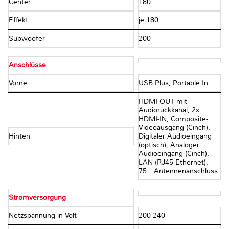
Center
180
Effekt
je 180
Subwoofer
200
Anschlüsse
Vorne
USB Plus, Portable In
HDMI-OUT mit
Audiorückkanal, 2x
HDMI-IN, Composite-
Videoausgang (Cinch),
Hinten
Digitaler Audioeingang
(optisch), Analoger
Audioeingang (Cinch),
LAN (RJ45-Ethernet),
75Ω Antennenanschluss
Stromversorgung
Netzspannung in Volt
200-240