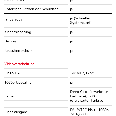
Sofortiges Öffnen der Schublade
ja
ja (Schneller
Quick Boot
Systemstart)
Kindersicherung
ja
Display
ja
Bildschirmschoner
ja
Videoverarbeitung
Video DAC
148MHZ/12bit
1080p Upscaling
ja
Deep Color (erweiterte
Farbe
Farbtiefe), xvYCC
(erweiterter Farbraum)
PAL/NTSC bis zu 1080p
Signalausgabe
24Hz/60Hz