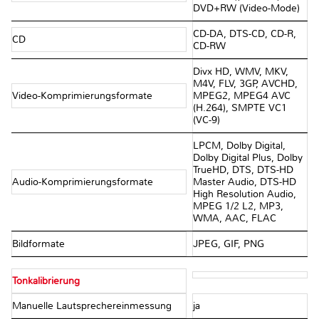
DVD+RW (Video-Mode)
CD-DA, DTS-CD, CD-R,
CD
CD-RW
Divx HD, WMV, MKV,
M4V, FLV, 3GP, AVCHD,
Video-Komprimierungsformate
MPEG2, MPEG4 AVC
(H.264), SMPTE VC1
(VC-9)
LPCM, Dolby Digital,
Dolby Digital Plus, Dolby
TrueHD, DTS, DTS-HD
Audio-Komprimierungsformate
Master Audio, DTS-HD
High Resolution Audio,
MPEG 1/2 L2, MP3,
WMA, AAC, FLAC
Bildformate
JPEG, GIF, PNG
Tonkalibrierung
Manuelle Lautsprechereinmessung
ja