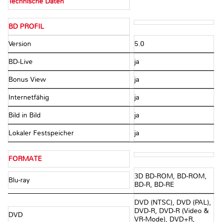
Technische Daten
BD PROFIL
Version
5.0
BD-Live
ja
Bonus View
ja
Internetfähig
ja
Bild in Bild
ja
Lokaler Festspeicher
ja
FORMATE
3D BD-ROM, BD-ROM,
Blu-ray
BD-R, BD-RE
DVD (NTSC), DVD (PAL),
DVD-R, DVD-R (Video &
DVD
VR-Mode), DVD+R,