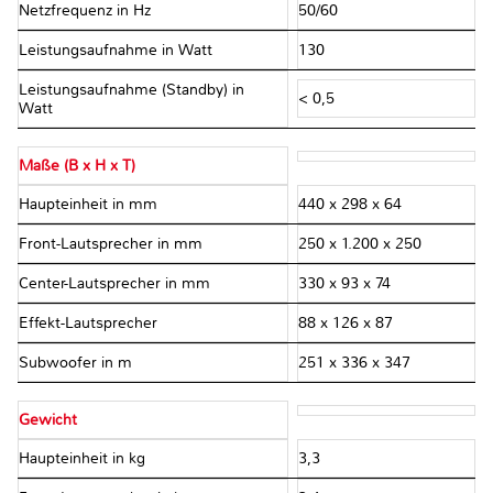
Netzfrequenz in Hz
50/60
Leistungsaufnahme in Watt
130
Leistungsaufnahme (Standby) in
< 0,5
Watt
Maße (B x H x T)
Haupteinheit in mm
440 x 298 x 64
Front-Lautsprecher in mm
250 x 1.200 x 250
Center-Lautsprecher in mm
330 x 93 x 74
Effekt-Lautsprecher
88 x 126 x 87
Subwoofer in m
251 x 336 x 347
Gewicht
Haupteinheit in kg
3,3