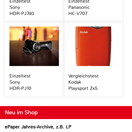
Einzeltest
Einzeltest
Sony
Panasonic
HDR-PJ740
HC-V707
Einzeltest
Vergleichstest
Sony
Kodak
HDR-PJ10
Playsport Zx5
Neu im Shop
ePaper Jahres-Archive, z.B. LP