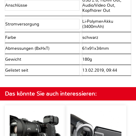
USB 2.0, HDMI Out,
Anschlüsse
Audio/​Video Out,
Kopfhörer Out
Li-Polymer-Akku
Stromversorgung
(3400mAh)
Farbe
schwarz
Abmessungen (BxHxT)
61x91x34mm
Gewicht
180g
Gelistet seit
13.02.2019, 09:44
Das könnte Sie auch interessieren: