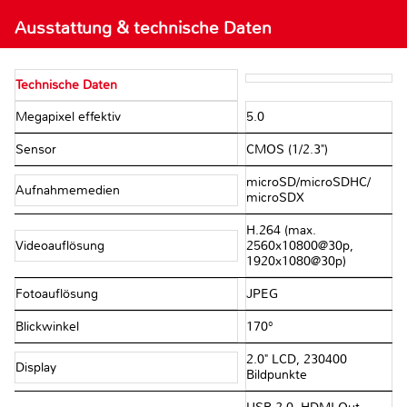
Ausstattung & technische Daten
Technische Daten
Megapixel effektiv
5.0
Sensor
CMOS (1/2.3")
microSD/​microSDHC/​
Aufnahmemedien
microSDX
H.264 (max.
Videoauflösung
2560x10800@30p,
1920x1080@30p)
Fotoauflösung
JPEG
Blickwinkel
170°
2.0" LCD, 230400
Display
Bildpunkte