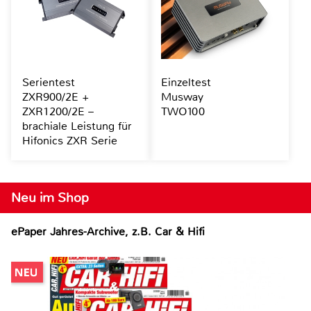
Serientest
Einzeltest
ZXR900/2E +
Musway
ZXR1200/2E –
TWO100
brachiale Leistung für
Hifonics ZXR Serie
Neu im Shop
ePaper Jahres-Archive, z.B. Car & Hifi