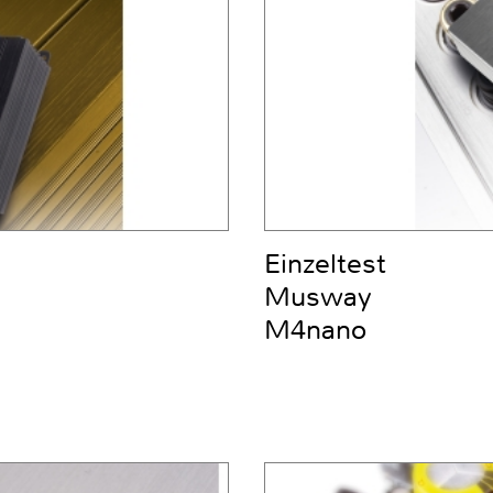
Einzeltest
Musway
M4nano