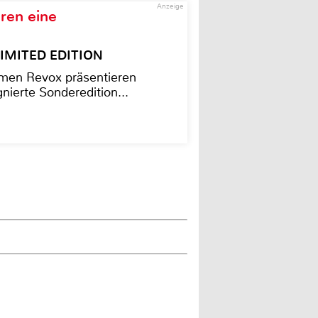
Anzeige
ren eine
– LIMITED EDITION
men Revox präsentieren
nierte Sonderedition...