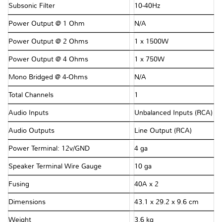
Subsonic Filter
10-40Hz
Power Output @ 1 Ohm
N/A
Power Output @ 2 Ohms
1 x 1500W
Power Output @ 4 Ohms
1 x 750W
Mono Bridged @ 4-Ohms
N/A
Total Channels
1
Audio Inputs
Unbalanced Inputs (RCA)
Audio Outputs
Line Output (RCA)
Power Terminal: 12v/GND
4 ga
Speaker Terminal Wire Gauge
10 ga
Fusing
40A x 2
Dimensions
43.1 x 29.2 x 9.6 cm
Weight
3.6 kg