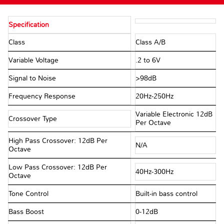
Specification
Class
Class A/B
Variable Voltage
.2 to 6V
Signal to Noise
>98dB
Frequency Response
20Hz-250Hz
Variable Electronic 12dB
Crossover Type
Per Octave
High Pass Crossover: 12dB Per
N/A
Octave
Low Pass Crossover: 12dB Per
40Hz-300Hz
Octave
Tone Control
Built-in bass control
Bass Boost
0-12dB