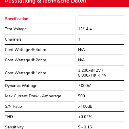
Ausstattung & technische Daten
Specification
Test Voltage
12/14.4
Channels
1
Cont Wattage @ 4ohm
N/A
Cont Wattage @ 2ohm
N/A
3,200x@12V /
Cont Wattage @ 1ohm
5,000x1@14.4V
Dynamic Wattage
7,000x1
Max Current Draw - Amperage
500
S/N Ratio
>100dB
THD
<0.02%
Sensitivity
5 - 0.15