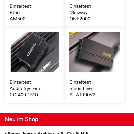
Einzeltest
Einzeltest
Eton
Musway
AM500
ONE2000
Einzeltest
Einzeltest
Audio System
Sinus Live
CO-400.1MD
SL-A1000V2
Neu im Shop
ePaper Jahres-Archive, z.B. Car & Hifi