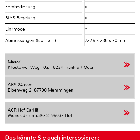
Fernbedienung
○
BIAS Regelung
○
Linkmode
○
Abmessungen (B x L x H)
227.5 x 236 x 70 mm
Masori
Kliestower Weg 10a,
15234 Frankfurt Oder
ARS 24.com
Eibenweg 2,
87700 Memmingen
ACR Hof CarHifi
Wunsiedler Straße 8,
95032 Hof
Das könnte Sie auch interessieren: