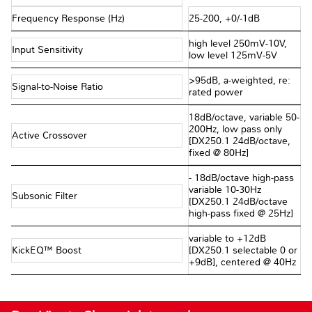
Frequency Response (Hz)
25-200, +0/-1dB
high level 250mV-10V,
Input Sensitivity
low level 125mV-5V
>95dB, a-weighted, re:
Signal-to-Noise Ratio
rated power
18dB/octave, variable 50-
200Hz, low pass only
Active Crossover
[DX250.1 24dB/octave,
fixed @ 80Hz]
- 18dB/octave high-pass
variable 10-30Hz
Subsonic Filter
[DX250.1 24dB/octave
high-pass fixed @ 25Hz]
variable to +12dB
KickEQ™ Boost
[DX250.1 selectable 0 or
+9dB], centered @ 40Hz