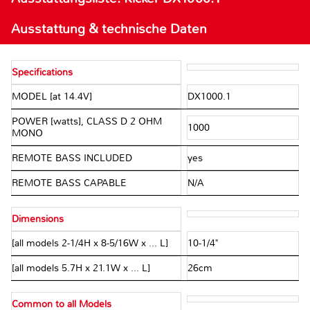
Ausstattung & technische Daten
Specifications
MODEL [at 14.4V]
DX1000.1
POWER [watts], CLASS D 2 OHM
1000
MONO
REMOTE BASS INCLUDED
yes
REMOTE BASS CAPABLE
N/A
Dimensions
[all models 2-1/4H x 8-5/16W x ... L]
10-1/4"
[all models 5.7H x 21.1W x ... L]
26cm
Common to all Models