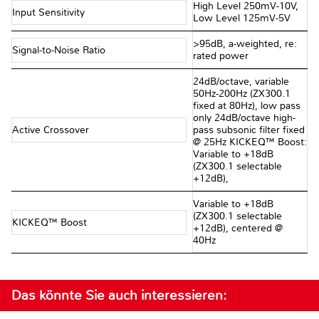
High Level 250mV-10V,
Input Sensitivity
Low Level 125mV-5V
>95dB, a-weighted, re:
Signal-to-Noise Ratio
rated power
24dB/octave, variable
50Hz-200Hz (ZX300.1
fixed at 80Hz), low pass
only 24dB/octave high-
Active Crossover
pass subsonic filter fixed
@ 25Hz KICKEQ™ Boost:
Variable to +18dB
(ZX300.1 selectable
+12dB),
Variable to +18dB
(ZX300.1 selectable
KICKEQ™ Boost
+12dB), centered @
40Hz
Das könnte Sie auch interessieren: