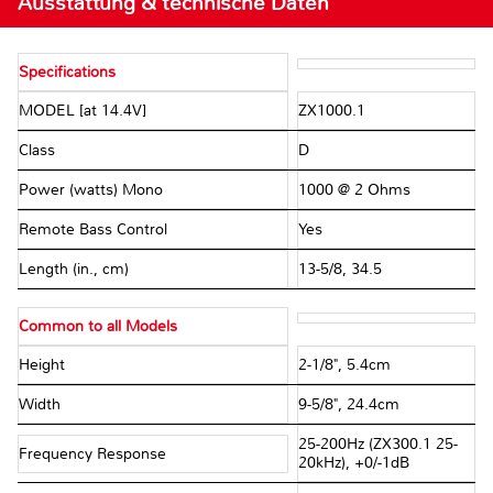
Ausstattung & technische Daten
Specifications
MODEL [at 14.4V]
ZX1000.1
Class
D
Power (watts) Mono
1000 @ 2 Ohms
Remote Bass Control
Yes
Length (in., cm)
13-5/8, 34.5
Common to all Models
Height
2-1/8", 5.4cm
Width
9-5/8", 24.4cm
25-200Hz (ZX300.1 25-
Frequency Response
20kHz), +0/-1dB