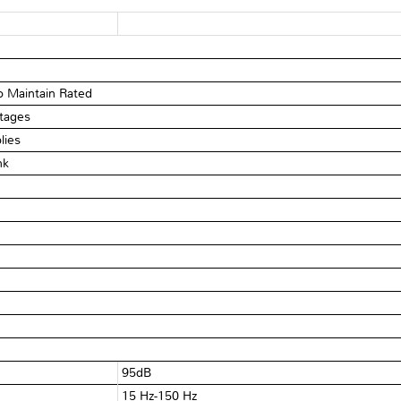
 Maintain Rated
ltages
lies
nk
95dB
15 Hz-150 Hz