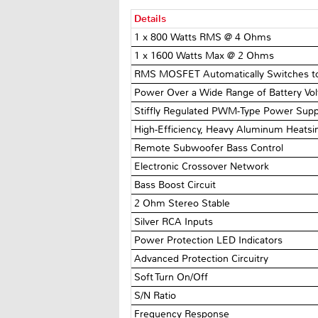
Details
1 x 800 Watts RMS @ 4 Ohms
1 x 1600 Watts Max @ 2 Ohms
RMS MOSFET Automatically Switches to
Power Over a Wide Range of Battery Vo
Stiffly Regulated PWM-Type Power Supp
High-Efficiency, Heavy Aluminum Heatsi
Remote Subwoofer Bass Control
Electronic Crossover Network
Bass Boost Circuit
2 Ohm Stereo Stable
Silver RCA Inputs
Power Protection LED Indicators
Advanced Protection Circuitry
Soft Turn On/Off
S/N Ratio
Frequency Response