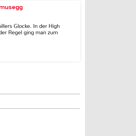
d musegg
illers Glocke. In der High
In der Regel ging man zum