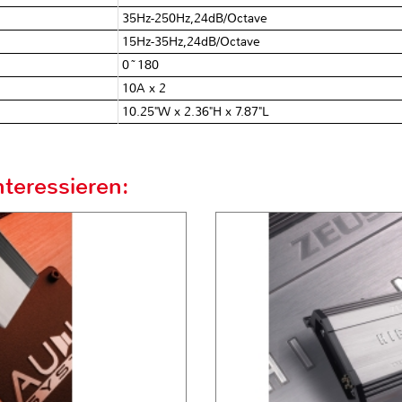
35Hz-250Hz,24dB/Octave
15Hz-35Hz,24dB/Octave
0~180
10A x 2
10.25"W x 2.36"H x 7.87"L
teressieren: