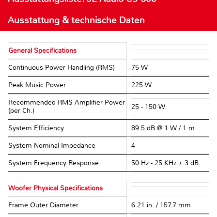
Ausstattung & technische Daten
General Specifications
Continuous Power Handling (RMS)
75 W
Peak Music Power
225 W
Recommended RMS Amplifier Power
25 - 150 W
(per Ch.)
System Efficiency
89.5 dB @ 1 W / 1 m
System Nominal Impedance
4 Ω
System Frequency Response
50 Hz - 25 KHz ± 3 dB
Woofer Physical Specifications
Frame Outer Diameter
6.21 in. / 157.7 mm