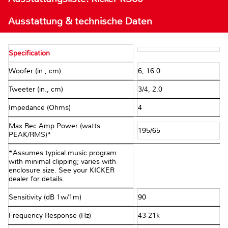
Ausstattung & technische Daten
Specification
Woofer (in., cm)
6, 16.0
Tweeter (in., cm)
3/4, 2.0
Impedance (Ohms)
4
Max Rec Amp Power (watts
195/65
PEAK/RMS)*
*Assumes typical music program
with minimal clipping; varies with
enclosure size. See your KICKER
dealer for details.
Sensitivity (dB 1w/1m)
90
Frequency Response (Hz)
43-21k