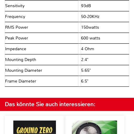
Sensitivity
93dB
Frequency
50-20KHz
RMS Power
150watts
Peak Power
600 watts
Impedance
4 Ohm
Mounting Depth
2.4"
Mounting Diameter
5.65"
Frame Diameter
6.5"
Das könnte Sie auch interessieren: