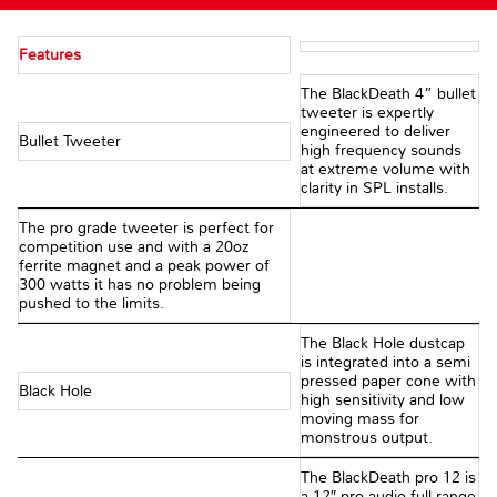
Features
The BlackDeath 4” bullet
tweeter is expertly
engineered to deliver
Bullet Tweeter
high frequency sounds
at extreme volume with
clarity in SPL installs.
The pro grade tweeter is perfect for
competition use and with a 20oz
ferrite magnet and a peak power of
300 watts it has no problem being
pushed to the limits.
The Black Hole dustcap
is integrated into a semi
pressed paper cone with
Black Hole
high sensitivity and low
moving mass for
monstrous output.
The BlackDeath pro 12 is
a 12″ pro audio full range