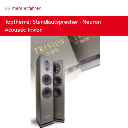
>> mehr erfahren
Topthema: Standlautsprecher · Neuron
Acoustic Trivion