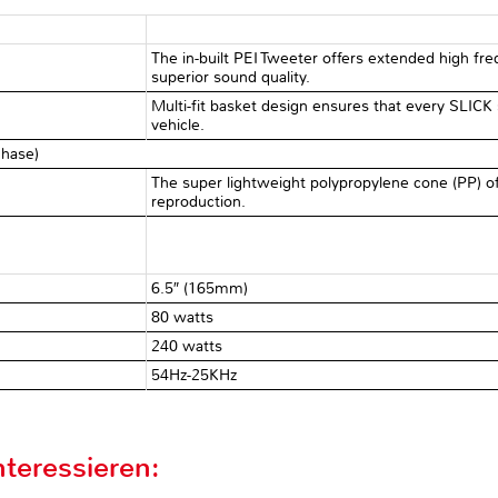
The in-built PEI Tweeter offers extended high f
superior sound quality.
Multi-fit basket design ensures that every SLICK s
vehicle.
chase)
The super lightweight polypropylene cone (PP) off
reproduction.
6.5″ (165mm)
80 watts
240 watts
54Hz-25KHz
teressieren: