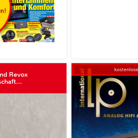
kostenlos
und Revox
schaft…