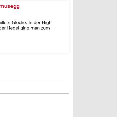
d musegg
illers Glocke. In der High
In der Regel ging man zum