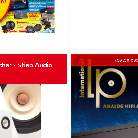
kostenlos
her · Stieb Audio