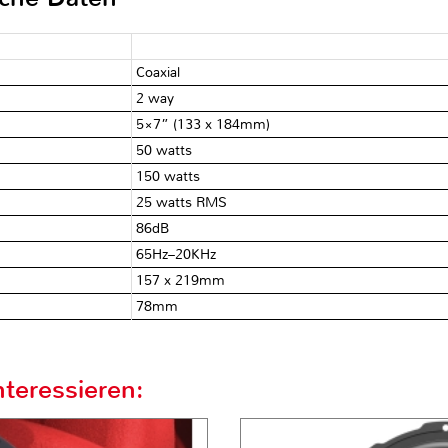
Coaxial
2 way
5×7” (133 x 184mm)
50 watts
150 watts
25 watts RMS
86dB
65Hz–20KHz
157 x 219mm
78mm
teressieren: