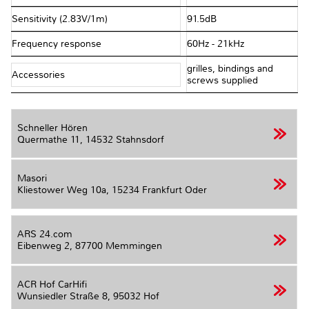
Sensitivity (2.83V/1m)
91.5dB
Frequency response
60Hz - 21kHz
grilles, bindings and
Accessories
screws supplied
Schneller Hören
Quermathe 11,
14532 Stahnsdorf
Masori
Kliestower Weg 10a,
15234 Frankfurt Oder
ARS 24.com
Eibenweg 2,
87700 Memmingen
ACR Hof CarHifi
Wunsiedler Straße 8,
95032 Hof