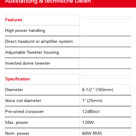
Ausstattung & technische Daten
Features
High power handling
Direct headunit or amplifier system
Adjustable Tweeter housing
Inverted dome tweeter
Specification
Diameter
6 1/2 " (165mm)
Voice coil diameter
1" (25mm)
Pre-wired crossover
12dB/oct
Max. power
120W
Nom. power
60W RMS