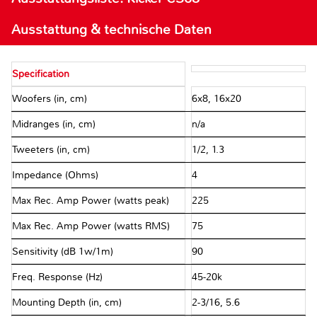
Ausstattung & technische Daten
Specification
Woofers (in, cm)
6x8, 16x20
Midranges (in, cm)
n/a
Tweeters (in, cm)
1/2, 1.3
Impedance (Ohms)
4
Max Rec. Amp Power (watts peak)
225
Max Rec. Amp Power (watts RMS)
75
Sensitivity (dB 1w/1m)
90
Freq. Response (Hz)
45-20k
Mounting Depth (in, cm)
2-3/16, 5.6