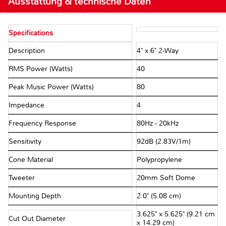
Ausstattung & technische Daten
Specifications
Description
4" x 6" 2-Way
RMS Power (Watts)
40
Peak Music Power (Watts)
80
Impedance
4Ω
Frequency Response
80Hz - 20kHz
Sensitivity
92dB (2.83V/1m)
Cone Material
Polypropylene
Tweeter
20mm Soft Dome
Mounting Depth
2.0" (5.08 cm)
3.625" x 5.625" (9.21 cm
Cut Out Diameter
x 14.29 cm)