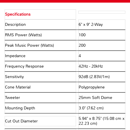
Specifications
Description
6" x 9" 2-Way
RMS Power (Watts)
100
Peak Music Power (Watts)
200
Impedance
4Ω
Frequency Response
42Hz - 20kHz
Sensitivity
92dB (2.83V/1m)
Cone Material
Polypropylene
Tweeter
25mm Soft Dome
Mounting Depth
3.0" (7.62 cm)
5.94" x 8.75" (15.08 cm x
Cut Out Diameter
22.23 cm)