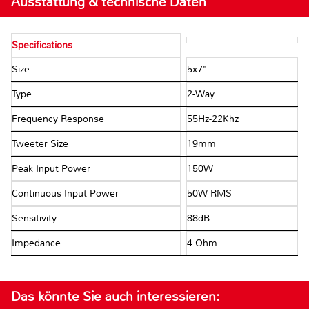
Ausstattung & technische Daten
Specifications
Size
5x7"
Type
2-Way
Frequency Response
55Hz-22Khz
Tweeter Size
19mm
Peak Input Power
150W
Continuous Input Power
50W RMS
Sensitivity
88dB
Impedance
4 Ohm
Das könnte Sie auch interessieren: