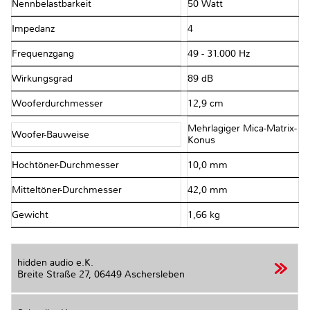
Nennbelastbarkeit
50 Watt
Impedanz
4Ω
Frequenzgang
49 - 31.000 Hz
Wirkungsgrad
89 dB
Wooferdurchmesser
12,9 cm
Mehrlagiger Mica-Matrix-
Woofer-Bauweise
Konus
Hochtöner-Durchmesser
10,0 mm
Mitteltöner-Durchmesser
42,0 mm
Gewicht
1,66 kg
hidden audio e.K.
Breite Straße 27,
06449 Aschersleben