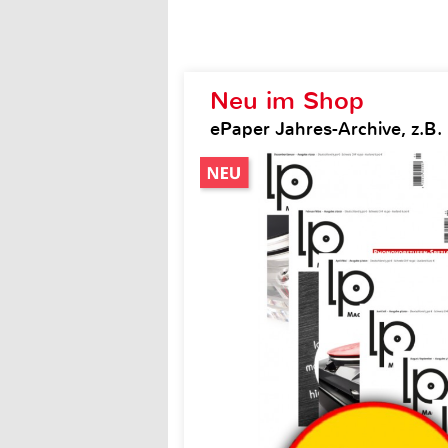
Neu im Shop
ePaper Jahres-Archive, z.B.