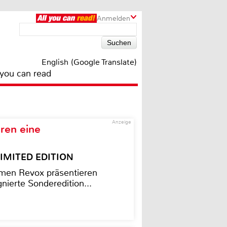
Anmelden
English (Google Translate)
 you can read
Anzeige
ren eine
– LIMITED EDITION
men Revox präsentieren
nierte Sonderedition...