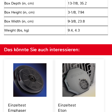
Box Depth (in, cm)
13-7/8, 35.2
Box Height (in, cm)
3-1/8, 7.94
Box Width (in, cm)
9-3/8, 23.8
Weight (lbs, kg)
9.4, 4.3
Das könnte Sie auch interessieren:
Einzeltest
Einzeltest
Emphaser
Eton