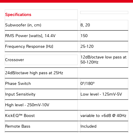
Specifications
Subwoofer (in, cm)
8, 20
RMS Power [watts], 14.4V
150
Frequency Response [Hz]
25-120
12dB/octave low pass at
Crossover
50-120Hz
24dB/octave high pass at 25Hz
Phase Switch
0°/180°
Input Sensitivity
Low level - 125mV-5V
High level - 250mV-10V
KickEQ™ Boost
variable to +6dB @ 40Hz
Remote Bass
Included