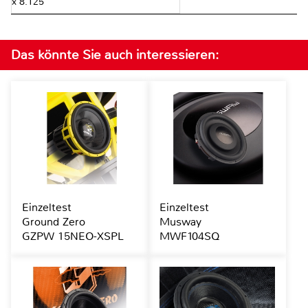
x 8.125"
Das könnte Sie auch interessieren:
Einzeltest
Einzeltest
Ground Zero
Musway
GZPW 15NEO-XSPL
MWF104SQ