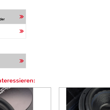
der
teressieren: