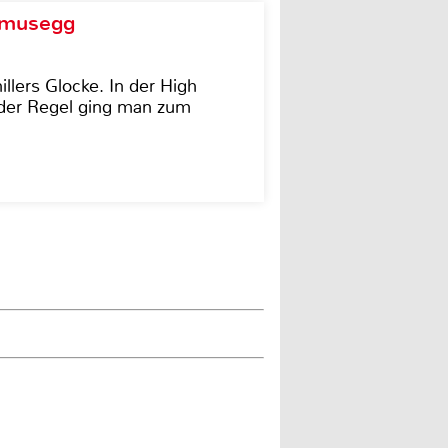
d musegg
illers Glocke. In der High
In der Regel ging man zum