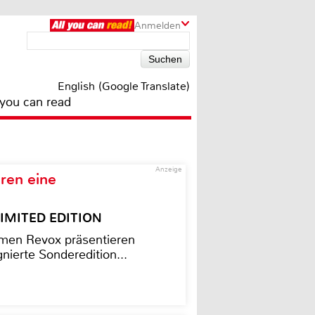
Anmelden
English (Google Translate)
 you can read
Anzeige
ren eine
– LIMITED EDITION
men Revox präsentieren
nierte Sonderedition...