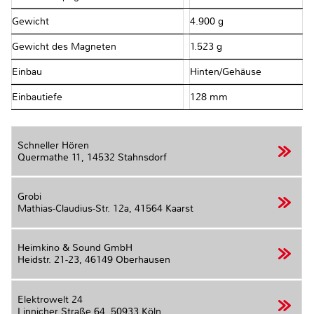
Gewicht
4.900 g
Gewicht des Magneten
1.523 g
Einbau
Hinten/Gehäuse
Einbautiefe
128 mm
Schneller Hören
Quermathe 11,
14532 Stahnsdorf
Grobi
Mathias-Claudius-Str. 12a,
41564 Kaarst
Heimkino & Sound GmbH
Heidstr. 21-23,
46149 Oberhausen
Elektrowelt 24
Linnicher Straße 64,
50933 Köln