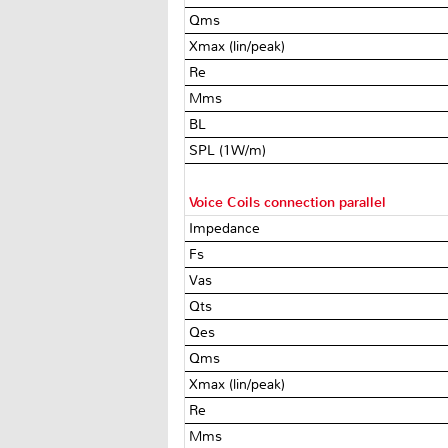
Qms
Xmax (lin/peak)
Re
Mms
BL
SPL (1W/m)
Voice Coils connection parallel
Impedance
Fs
Vas
Qts
Qes
Qms
Xmax (lin/peak)
Re
Mms