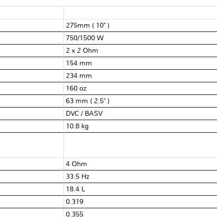
275mm ( 10" )
750/1500 W
2 x 2 Ohm
154 mm
234 mm
160 oz
63 mm ( 2.5" )
DVC / BASV
10.8 kg
4 Ohm
33.5 Hz
18.4 L
0.319
0.355