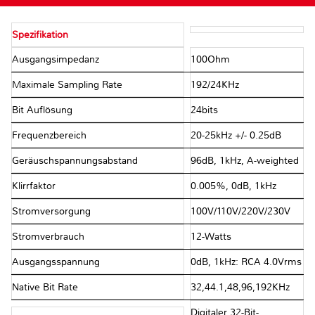
Spezifikation
Ausgangsimpedanz
100Ohm
Maximale Sampling Rate
192/24KHz
Bit Auflösung
24bits
Frequenzbereich
20-25kHz +/- 0.25dB
Geräuschspannungsabstand
96dB, 1kHz, A-weighted
Klirrfaktor
0.005%, 0dB, 1kHz
Stromversorgung
100V/110V/220V/230V
Stromverbrauch
12-Watts
Ausgangsspannung
0dB, 1kHz: RCA 4.0Vrms
Native Bit Rate
32,44.1,48,96,192KHz
Digitaler 32-Bit-